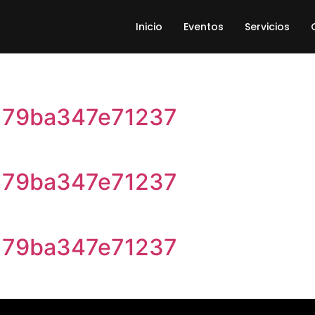
Inicio
Eventos
Servicios
779ba347e71237
779ba347e71237
779ba347e71237