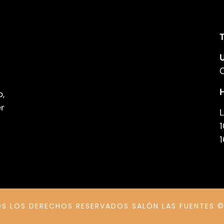
T
H
b,
er
1
1
S LOS DERECHOS RESERVADOS SALÓN LAS FUENTES ©